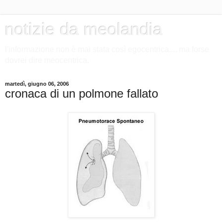
notizie da meolandia
l'informazione non è mai stata così egocentrica.... ma forse
dovrei dire meocentrica.
martedì, giugno 06, 2006
cronaca di un polmone fallato