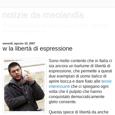
notizie da meolandia
l'informazione non è mai stata così egocentrica.... ma forse
dovrei dire meocentrica.
venerdì, agosto 10, 2007
w la libertà di espressione
Sono molto contento che in Italia ci
sia ancora un barlume di libertà di
espressione, che permette a questi
due esemplari di uomo italico di
aprire bocca e dare fiato alle
teorie
interessanti
che ci spiegano ogni
volta che il pulpito che hanno
conquistato democraticamente
glelo consente.
Questa spece di libertà da anche