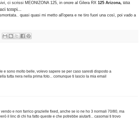
una
esivi, ci scrissi MEONIZONA 125, in onore al
Gilera RX
125 Arizona,
ei tempi...
smontata.. quasi quasi mi metto all'opera e ne tiro fuori una così, poi vado a
elle e sono molto belle, volevo sapere se per caso saresti disposto a
la tutta nera nella prima foto... comunque ti lascio la mia email
 vendo e non farrico grazielle fixed, anche se io ne ho 3 normali 70/80, ma
verò il linc di chi ha fatto queste e che potrebbe aiutarti... casomai ti trovo