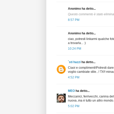
Anonimo ha detto...
Questo commento è stato eliminat
8:57 PM
Anonimo ha detto...
ciao, potresti linkarmi qualche f
a trovarla... :)
10:24 PM
`sti hazzi
ha detto...
Ciaoi e complimenti!Potresti dare 
voglio cambiate stile...! TX!! mi
4:52 PM
MEO
ha detto...
Meccanici, ferrivecchi, canina del
nuova..ma è tutto un altro mondo..
5:02 PM