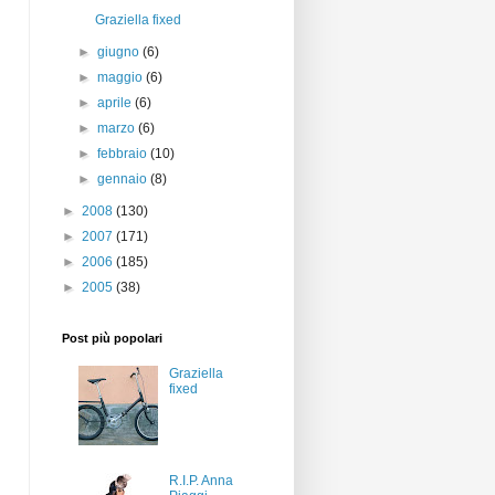
Graziella fixed
►
giugno
(6)
►
maggio
(6)
►
aprile
(6)
►
marzo
(6)
►
febbraio
(10)
►
gennaio
(8)
►
2008
(130)
►
2007
(171)
►
2006
(185)
►
2005
(38)
Post più popolari
Graziella
fixed
R.I.P. Anna