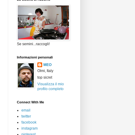
Se semini...raccogli!
Informazioni personali
MEO
Olmi, Italy
top sicret
Visualizza il mio
profilo completo
Connect With Me
email
twitter
facebook
instagram
pinterest