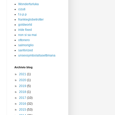
Wonderfurluka
cizuti
f.o.p.p
frankieglobetrotter
goldworld
iride fixed
non si sa mai
ottonero
salmoriglio
sanforized
unsexsymbolallasettimana
Archivio blog
►
2021
(1)
►
2020
(1)
►
2019
(5)
►
2018
(1)
►
2017
(10)
►
2016
(32)
►
2015
(53)