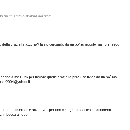
o da un amministratore del blog.
oto della graziella azzurra? la sto cercando da un po' su google ma non riesco
anche a me il link per trovare quelle grazielle pls? Uso fixies da un po` ma
nauser2004@yahoo.it
la nonna, internet, e pazienza.. per una vintage o modificata.. altrimenti
. in bocca al lupo!