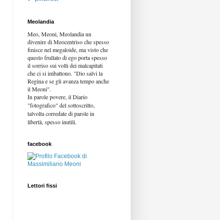
Meolandia
Meo, Meoni, Meolandia un
divenire di Meocentriso che spesso
finisce nel megaloide, ma visto che
questo frullato di ego porta spesso
il sorriso sui volti dei malcapitati
che ci si imbattono. "Dio salvi la
Regina e se gli avanza tempo anche
il Meoni".
In parole povere, il Diario
"fotografico" del sottoscritto,
talvolta corredate di parole in
libertà,
spesso inutili.
facebook
Lettori fissi