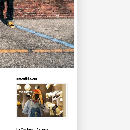
meoutfit.com
La Cucina di Azzurra