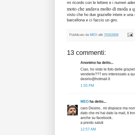
mi ricordo con le lettere e i numeri ad
moto che andava molto di moda a qu
visto che ho due grazielle intere e una 
barcellona e ci faccio un giro.
Pubblicato da
MEO
alle
7/03/2009
13 commenti:
Anonimo ha detto...
Ciao, ho visto le foto delle grazi
venderle??? ero interessato a quel
desirio@hotmail.it
1:55 PM
MEO
ha detto...
caro Desirio.. mi dispiace ma non
dato che mi hai dato la mail, ti tro
anche su facebook..
a presto saluti
12:57 AM