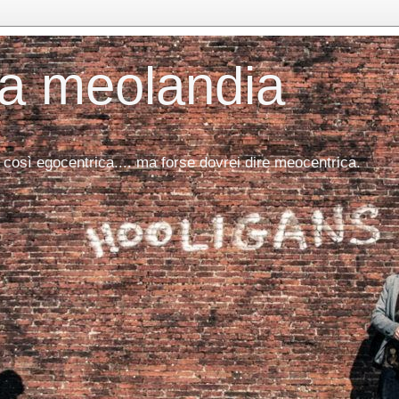
da meolandia
 così egocentrica.... ma forse dovrei dire meocentrica.