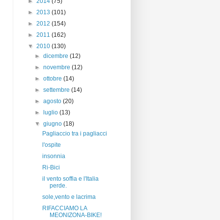
►
2014
(75)
►
2013
(101)
►
2012
(154)
►
2011
(162)
▼
2010
(130)
►
dicembre
(12)
►
novembre
(12)
►
ottobre
(14)
►
settembre
(14)
►
agosto
(20)
►
luglio
(13)
▼
giugno
(18)
Pagliaccio tra i pagliacci
l'ospite
insonnia
Ri-Bici
il vento soffia e l'Italia
perde.
sole,vento e lacrima
RIFACCIAMO LA
MEONIZONA-BIKE!