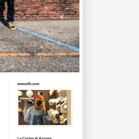
meoutfit.com
La Cucina di Azzurra