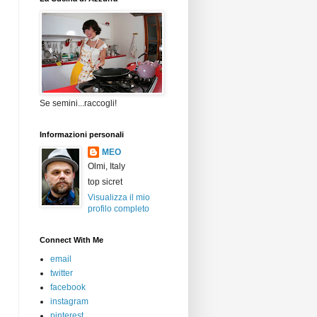
Se semini...raccogli!
Informazioni personali
MEO
Olmi, Italy
top sicret
Visualizza il mio
profilo completo
Connect With Me
email
twitter
facebook
instagram
pinterest