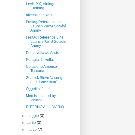
Levi's XX, Vintage
Clothing
nike!nike! nike!!!
Freitag Reference Line
Launch Party! Société
Anony...
Freitag Reference Line
Launch Party! Société
Anony...
Prima volta ad Assisi.
Perugia. 1° volta.
Colazione Americo-
Toscana
Seasick Steve "a song
and dance man"
Oggettini futuri
Meo is inspired by
Iceland
RITORNO ALL..DIARIO
►
maggio
(3)
►
aprile
(3)
►
marzo
(7)