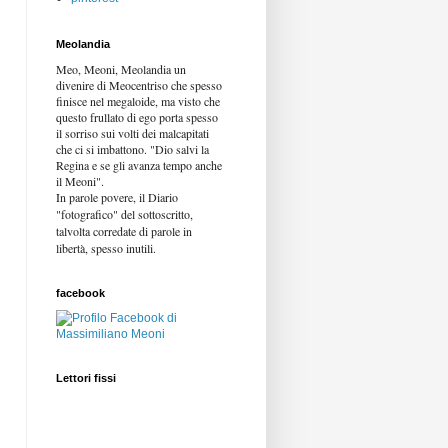
Meolandia
Meo, Meoni, Meolandia un
divenire di Meocentriso che spesso
finisce nel megaloide, ma visto che
questo frullato di ego porta spesso
il sorriso sui volti dei malcapitati
che ci si imbattono. "Dio salvi la
Regina e se gli avanza tempo anche
il Meoni".
In parole povere, il Diario
"fotografico" del sottoscritto,
talvolta corredate di parole in
libertà,
spesso inutili.
facebook
Lettori fissi