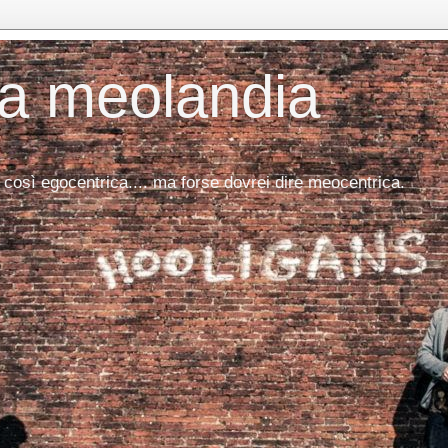
da meolandia
 così egocentrica.... ma forse dovrei dire meocentrica.