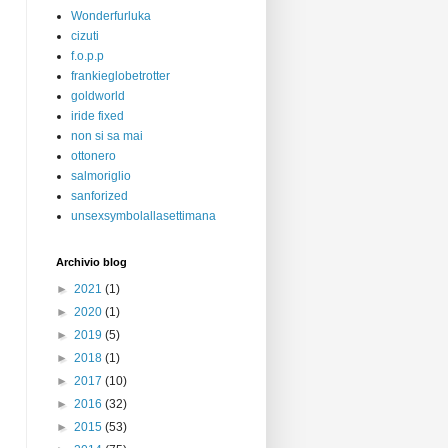
Wonderfurluka
cizuti
f.o.p.p
frankieglobetrotter
goldworld
iride fixed
non si sa mai
ottonero
salmoriglio
sanforized
unsexsymbolallasettimana
Archivio blog
►
2021
(1)
►
2020
(1)
►
2019
(5)
►
2018
(1)
►
2017
(10)
►
2016
(32)
►
2015
(53)