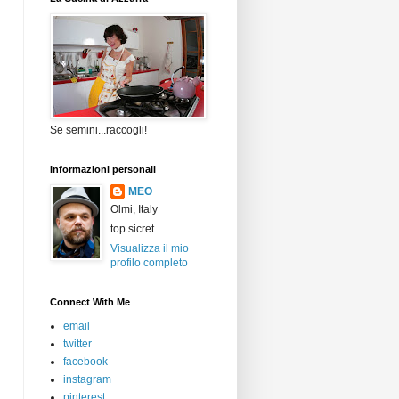
Se semini...raccogli!
Informazioni personali
MEO
Olmi, Italy
top sicret
Visualizza il mio
profilo completo
Connect With Me
email
twitter
facebook
instagram
pinterest