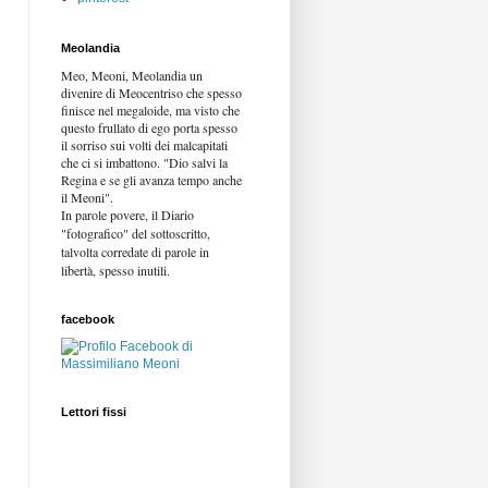
Meolandia
Meo, Meoni, Meolandia un
divenire di Meocentriso che spesso
finisce nel megaloide, ma visto che
questo frullato di ego porta spesso
il sorriso sui volti dei malcapitati
che ci si imbattono. "Dio salvi la
Regina e se gli avanza tempo anche
il Meoni".
In parole povere, il Diario
"fotografico" del sottoscritto,
talvolta corredate di parole in
libertà,
spesso inutili.
facebook
Lettori fissi