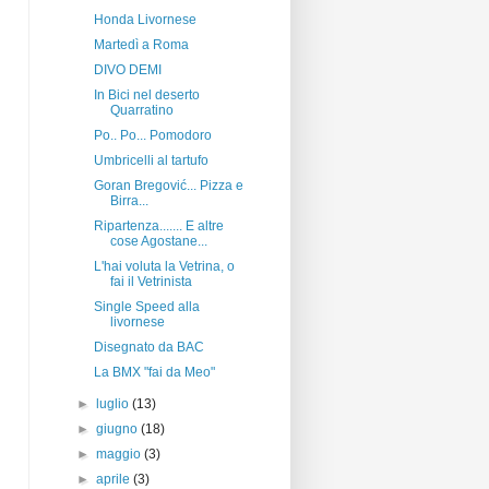
Honda Livornese
Martedì a Roma
DIVO DEMI
In Bici nel deserto
Quarratino
Po.. Po... Pomodoro
Umbricelli al tartufo
Goran Bregović... Pizza e
Birra...
Ripartenza....... E altre
cose Agostane...
L'hai voluta la Vetrina, o
fai il Vetrinista
Single Speed alla
livornese
Disegnato da BAC
La BMX "fai da Meo"
►
luglio
(13)
►
giugno
(18)
►
maggio
(3)
►
aprile
(3)