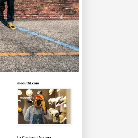
meoutfit.com
La Cucina di Azzurra