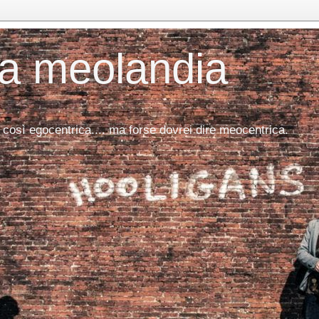
da meolandia
 così egocentrica.... ma forse dovrei dire meocentrica.