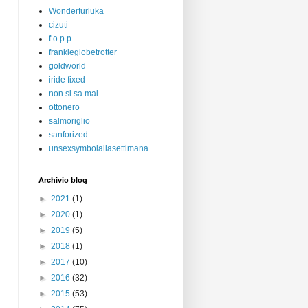
Wonderfurluka
cizuti
f.o.p.p
frankieglobetrotter
goldworld
iride fixed
non si sa mai
ottonero
salmoriglio
sanforized
unsexsymbolallasettimana
Archivio blog
►
2021
(1)
►
2020
(1)
►
2019
(5)
►
2018
(1)
►
2017
(10)
►
2016
(32)
►
2015
(53)