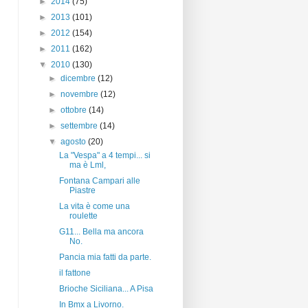
►
2014
(75)
►
2013
(101)
►
2012
(154)
►
2011
(162)
▼
2010
(130)
►
dicembre
(12)
►
novembre
(12)
►
ottobre
(14)
►
settembre
(14)
▼
agosto
(20)
La "Vespa" a 4 tempi... si
ma è Lml,
Fontana Campari alle
Piastre
La vita è come una
roulette
G11... Bella ma ancora
No.
Pancia mia fatti da parte.
il fattone
Brioche Siciliana... A Pisa
In Bmx a Livorno.