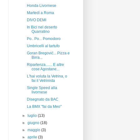
Honda Livornese
Martedì a Roma
DIVO DEMI
In Bici nel deserto
Quarratino
Po.. Po... Pomodoro
Umbricelli al tartufo
Goran Bregović... Pizza e
Birra...
Ripartenza....... E altre
cose Agostane...
L'hai voluta la Vetrina, o
fai il Vetrinista
Single Speed alla
livornese
Disegnato da BAC
La BMX "fai da Meo"
►
luglio
(13)
►
giugno
(18)
►
maggio
(3)
►
aprile
(3)