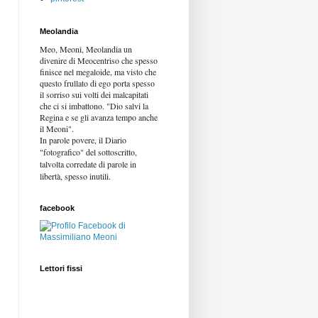
Meolandia
Meo, Meoni, Meolandia un
divenire di Meocentriso che spesso
finisce nel megaloide, ma visto che
questo frullato di ego porta spesso
il sorriso sui volti dei malcapitati
che ci si imbattono. "Dio salvi la
Regina e se gli avanza tempo anche
il Meoni".
In parole povere, il Diario
"fotografico" del sottoscritto,
talvolta corredate di parole in
libertà,
spesso inutili.
facebook
Lettori fissi