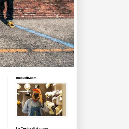
meoutfit.com
La Cucina di Azzurra