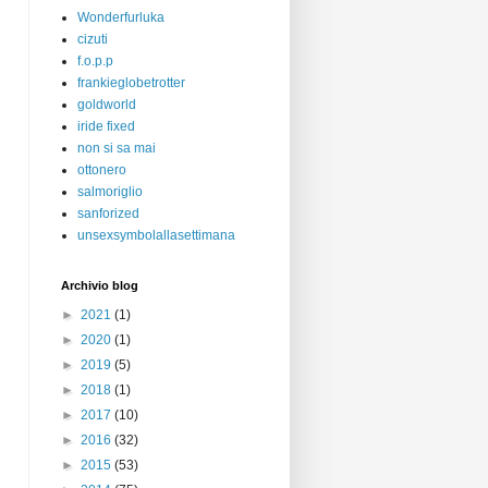
Wonderfurluka
cizuti
f.o.p.p
frankieglobetrotter
goldworld
iride fixed
non si sa mai
ottonero
salmoriglio
sanforized
unsexsymbolallasettimana
Archivio blog
►
2021
(1)
►
2020
(1)
►
2019
(5)
►
2018
(1)
►
2017
(10)
►
2016
(32)
►
2015
(53)