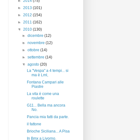
►
2014
(75)
►
2013
(101)
►
2012
(154)
►
2011
(162)
▼
2010
(130)
►
dicembre
(12)
►
novembre
(12)
►
ottobre
(14)
►
settembre
(14)
▼
agosto
(20)
La "Vespa" a 4 tempi... si
ma è Lml,
Fontana Campari alle
Piastre
La vita è come una
roulette
G11... Bella ma ancora
No.
Pancia mia fatti da parte.
il fattone
Brioche Siciliana... A Pisa
In Bmx a Livorno.