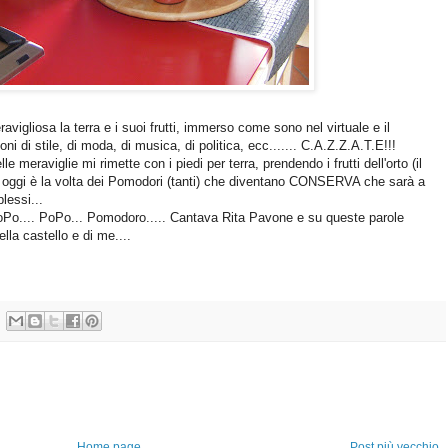
vigliosa la terra e i suoi frutti, immerso come sono nel virtuale e il
ni di stile, di moda, di musica, di politica, ecc....... C.A.Z.Z.A.T.E!!!
meraviglie mi rimette con i piedi per terra, prendendo i frutti dell'orto (il
, oggi è la volta dei Pomodori (tanti) che diventano CONSERVA che sarà a
lessi...
oPo.... PoPo... Pomodoro..... Cantava Rita Pavone e su queste parole
lla castello e di me....
Home page
Post più vecchio