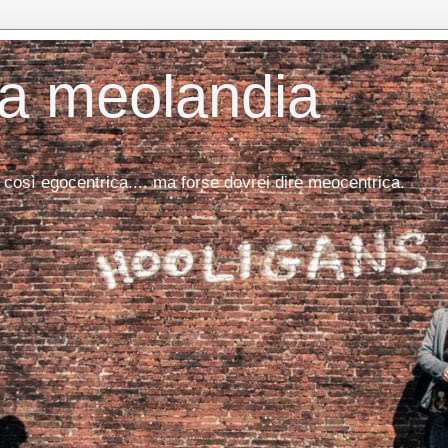
da meolandia
 così egocentrica.... ma forse dovrei dire meocentrica.