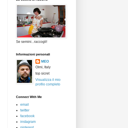
Se semini...raccogli!
Informazioni personali
MEO
Olmi, Italy
top sicret
Visualizza il mio
profilo completo
Connect With Me
email
twitter
facebook
instagram
pinterest