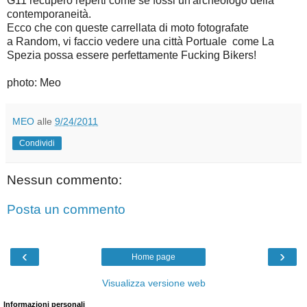
G11 recupero reperti come se fossi un'archeologo della
contemporaneità.
Ecco che con queste carrellata di moto fotografate
a Random, vi faccio vedere una città Portuale come La
Spezia possa essere perfettamente Fucking Bikers!
photo: Meo
MEO
alle
9/24/2011
Condividi
Nessun commento:
Posta un commento
‹
›
Home page
Visualizza versione web
Informazioni personali