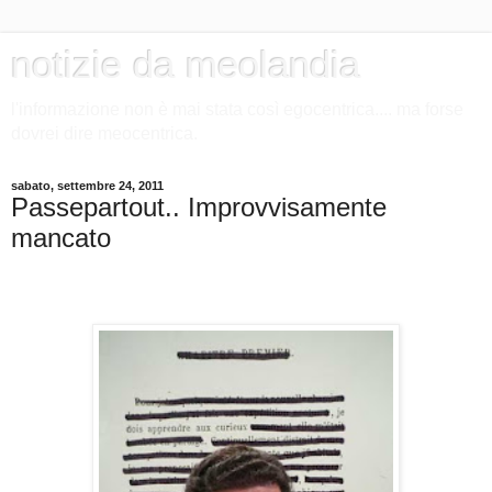
notizie da meolandia
l'informazione non è mai stata così egocentrica.... ma forse
dovrei dire meocentrica.
sabato, settembre 24, 2011
Passepartout.. Improvvisamente
mancato