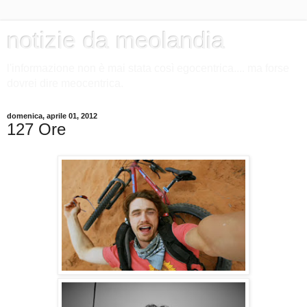
notizie da meolandia
l'informazione non è mai stata così egocentrica.... ma forse
dovrei dire meocentrica.
domenica, aprile 01, 2012
127 Ore