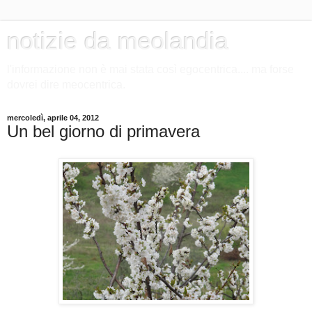
notizie da meolandia
l'informazione non è mai stata così egocentrica.... ma forse
dovrei dire meocentrica.
mercoledì, aprile 04, 2012
Un bel giorno di primavera