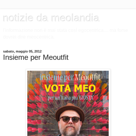
notizie da meolandia
l'informazione non è mai stata così egocentrica.... ma forse
dovrei dire meocentrica.
sabato, maggio 05, 2012
Insieme per Meoutfit