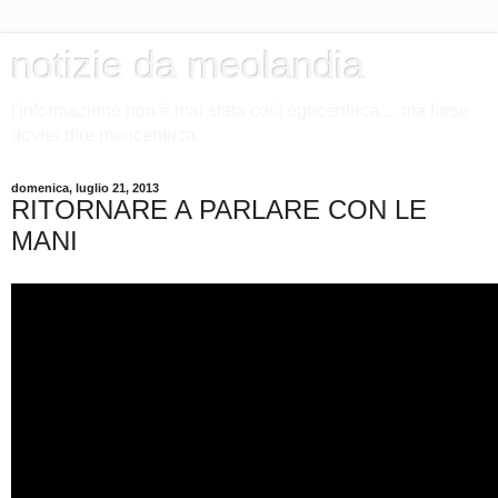
notizie da meolandia
l'informazione non è mai stata così egocentrica.... ma forse
dovrei dire meocentrica.
domenica, luglio 21, 2013
RITORNARE A PARLARE CON LE
MANI