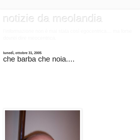
notizie da meolandia
l'informazione non è mai stata così egocentrica.... ma forse
dovrei dire meocentrica.
lunedì, ottobre 31, 2005
che barba che noia....