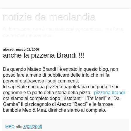
notizie da meolandia
l'informazione non è mai stata così egocentrica.... ma forse
dovrei dire meocentrica.
giovedì, marzo 02, 2006
anche la pizzeria Brandi !!!
Da quando Matteo Brandi l'è entrato in questo blog, non
posso fare a meno di pubblicare delle info che mi fa
pervenire attraverso i suoi commenti.
lo sapevate che una pizzeria napoletana che porta il suo
cognome e fa parte della storia della pizza -
pizzeria brandi
-
ora siamo al completo dopo i ristoranti "I Tre Merli" e "Da
Gamba" il pizzicagnolo di Arezzo "Bacci" e le famose
bambole Meo & Mea, direi che siamo al completo.
MEO
alle
3/02/2006