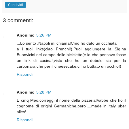
Condividi
3 commenti:
Anonimo
5:26 PM
...Lo sento ,Napoli mi chiama!Cmq,ho dato un occhiata
a i tuoi links(ciao Frenchi!).Puoi aggiungere la Sig.na
Buonvicini nel campo delle biciclette(e io che pensavo fosse
un link di cucina!,visto che ho un debole sia per la
carbonara che per il cheesecake,ci ho buttato un occhio!)
Rispondi
Anonimo
5:28 PM
E cmq Meo,correggi il nome della pizzeria!Vabbe che ho il
cognome di origini Germaniche,pero'....made in italy uber
alles!
Rispondi