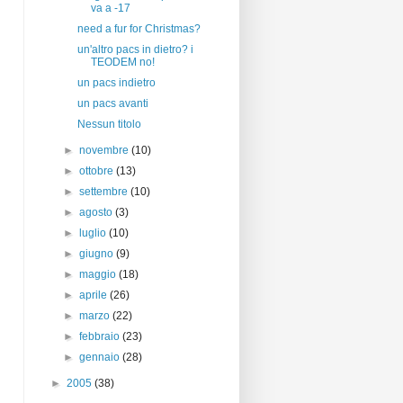
va a -17
need a fur for Christmas?
un'altro pacs in dietro? i
TEODEM no!
un pacs indietro
un pacs avanti
Nessun titolo
►
novembre
(10)
►
ottobre
(13)
►
settembre
(10)
►
agosto
(3)
►
luglio
(10)
►
giugno
(9)
►
maggio
(18)
►
aprile
(26)
►
marzo
(22)
►
febbraio
(23)
►
gennaio
(28)
►
2005
(38)