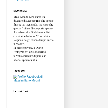
Meolandia
Meo, Meoni, Meolandia un
divenire di Meocentriso che spesso
finisce nel megaloide, ma visto che
questo frullato di ego porta spesso
il sorriso sui volti dei malcapitati
che ci si imbattono. "Dio salvi la
Regina e se gli avanza tempo anche
il Meoni".
In parole povere, il Diario
"fotografico" del sottoscritto,
talvolta corredate di parole in
libertà,
spesso inutili.
facebook
Lettori fissi