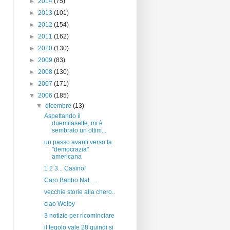
►
2014
(75)
►
2013
(101)
►
2012
(154)
►
2011
(162)
►
2010
(130)
►
2009
(83)
►
2008
(130)
►
2007
(171)
▼
2006
(185)
▼
dicembre
(13)
Aspettando il
duemilasette, mi è
sembrato un ottim...
un passo avanti verso la
"democrazia"
americana
1 2 3... Casino!
Caro Babbo Nat....
vecchie storie alla chero..
ciao Welby
3 notizie per ricominciare
il tegolo vale 28 quindi si