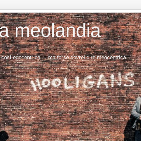
da meolandia
 così egocentrica.... ma forse dovrei dire meocentrica.