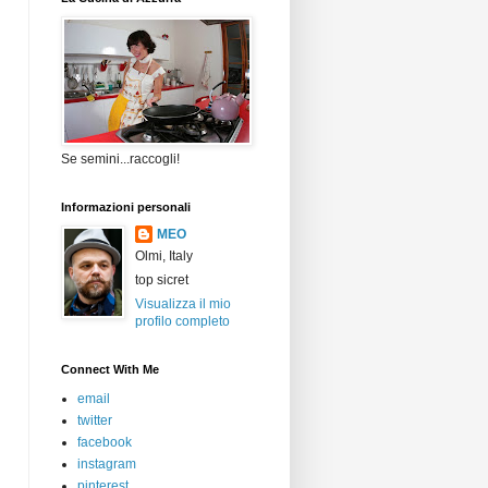
Se semini...raccogli!
Informazioni personali
MEO
Olmi, Italy
top sicret
Visualizza il mio
profilo completo
Connect With Me
email
twitter
facebook
instagram
pinterest