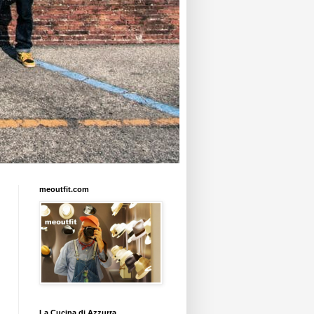
meoutfit.com
La Cucina di Azzurra