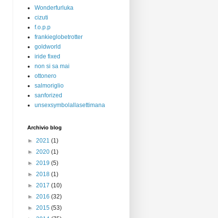
Wonderfurluka
cizuti
f.o.p.p
frankieglobetrotter
goldworld
iride fixed
non si sa mai
ottonero
salmoriglio
sanforized
unsexsymbolallasettimana
Archivio blog
►
2021
(1)
►
2020
(1)
►
2019
(5)
►
2018
(1)
►
2017
(10)
►
2016
(32)
►
2015
(53)