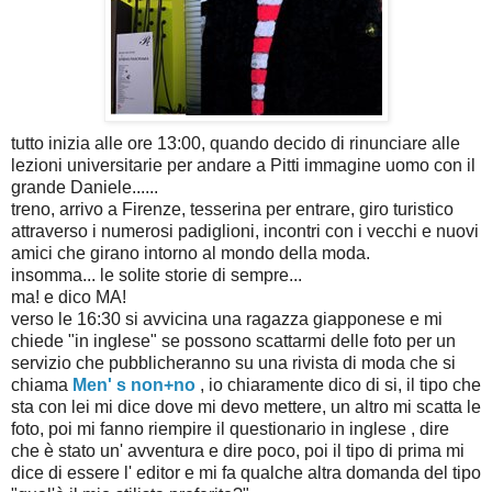
tutto inizia alle ore 13:00, quando decido di rinunciare alle
lezioni universitarie per andare a Pitti immagine uomo con il
grande Daniele......
treno, arrivo a Firenze, tesserina per entrare, giro turistico
attraverso i numerosi padiglioni, incontri con i vecchi e nuovi
amici che girano intorno al mondo della moda.
insomma... le solite storie di sempre...
ma! e dico MA!
verso le 16:30 si avvicina una ragazza giapponese e mi
chiede "in inglese" se possono scattarmi delle foto per un
servizio che pubblicheranno su una rivista di moda che si
chiama
Men' s non+no
, io chiaramente dico di si, il tipo che
sta con lei mi dice dove mi devo mettere, un altro mi scatta le
foto, poi mi fanno riempire il questionario in inglese , dire
che è stato un' avventura e dire poco, poi il tipo di prima mi
dice di essere l' editor e mi fa qualche altra domanda del tipo