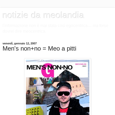
notizie da meolandia
l'informazione non è mai stata così egocentrica.... ma forse
dovrei dire meocentrica.
venerdì, gennaio 12, 2007
Men's non+no = Meo a pitti