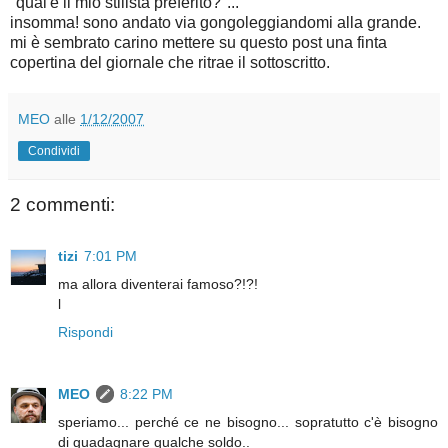
"qual'è il mio stilista preferito?"...
insomma! sono andato via gongoleggiandomi alla grande.
mi è sembrato carino mettere su questo post una finta
copertina del giornale che ritrae il sottoscritto.
MEO
alle
1/12/2007
Condividi
2 commenti:
tizi
7:01 PM
ma allora diventerai famoso?!?!
l
Rispondi
MEO
8:22 PM
speriamo... perché ce ne bisogno... sopratutto c'è bisogno
di guadagnare qualche soldo..