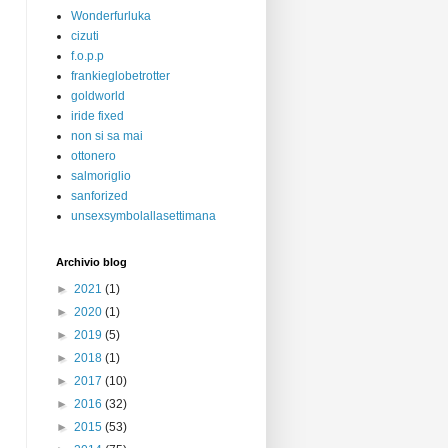
Wonderfurluka
cizuti
f.o.p.p
frankieglobetrotter
goldworld
iride fixed
non si sa mai
ottonero
salmoriglio
sanforized
unsexsymbolallasettimana
Archivio blog
►
2021
(1)
►
2020
(1)
►
2019
(5)
►
2018
(1)
►
2017
(10)
►
2016
(32)
►
2015
(53)