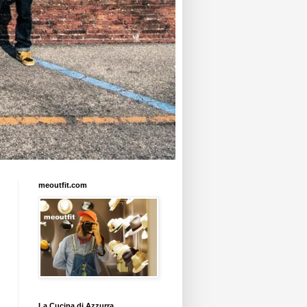
meoutfit.com
La Cucina di Azzurra