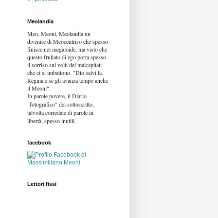
Meolandia
Meo, Meoni, Meolandia un
divenire di Meocentriso che spesso
finisce nel megaloide, ma visto che
questo frullato di ego porta spesso
il sorriso sui volti dei malcapitati
che ci si imbattono. "Dio salvi la
Regina e se gli avanza tempo anche
il Meoni".
In parole povere, il Diario
"fotografico" del sottoscritto,
talvolta corredate di parole in
libertà,
spesso inutili.
facebook
Lettori fissi