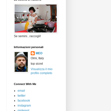
Se semini...raccogli!
Informazioni personali
MEO
Olmi, Italy
top sicret
Visualizza il mio
profilo completo
Connect With Me
email
twitter
facebook
instagram
pinterest