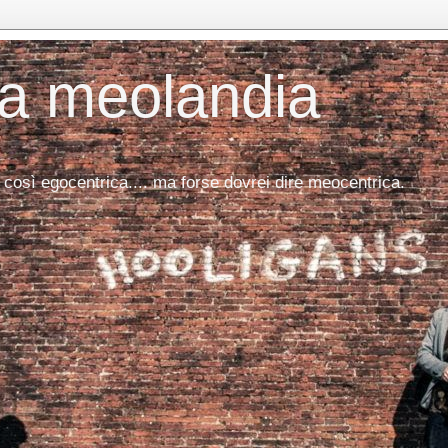
da meolandia
 così egocentrica.... ma forse dovrei dire meocentrica.