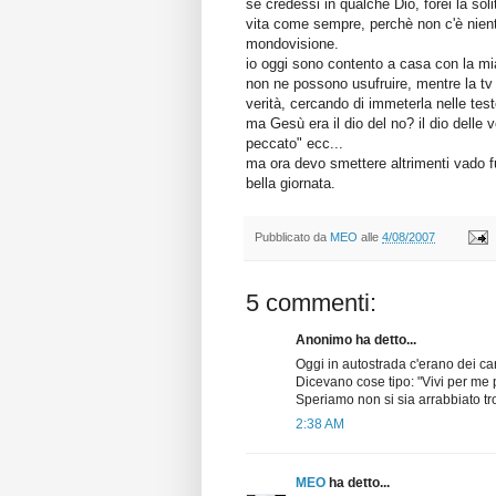
se credessi in qualche Dio, forei la sol
vita come sempre, perchè non c'è nient
mondovisione.
io oggi sono contento a casa con la m
non ne possono usufruire, mentre la tv t
verità, cercando di immeterla nelle test
ma Gesù era il dio del no? il dio delle 
peccato" ecc...
ma ora devo smettere altrimenti vado fu
bella giornata.
Pubblicato da
MEO
alle
4/08/2007
5 commenti:
Anonimo ha detto...
Oggi in autostrada c'erano dei carte
Dicevano cose tipo: "Vivi per me pe
Speriamo non si sia arrabbiato t
2:38 AM
MEO
ha detto...