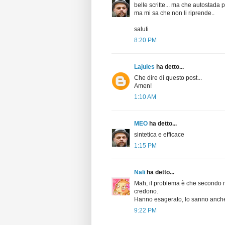
belle scritte... ma che autostada p
ma mi sa che non li riprende..
saluti
8:20 PM
Lajules
ha detto...
Che dire di questo post...
Amen!
1:10 AM
MEO
ha detto...
sintetica e efficace
1:15 PM
Nali
ha detto...
Mah, il problema è che secondo m
credono.
Hanno esagerato, lo sanno anche
9:22 PM