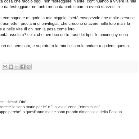
ita cosa che faccio oggi, non festeggierei niente, continuando a vivere la mia
e da festeggiare, ne tanto meno da partecipare a eventi sfarzosi in
ia compagna e mi godo la mia piggola libertà cosapevole che molte persone
rasmette i proclami di privilegiati che credono di avere nelle loro mani la
e e nelle vite di chi non la pesa come loro.
verità assolute? colui che avrebbe detto frasi del tipo "le unioni gay sono
ori del seminato, e sopratutto la mia bella vule andare a godersi questa
lli firmati 'Dio'.
rche' io sono morto per te" o "La vita e' corta, l'eternita' no".
roppo perche' io quest'anno me ne sono proprio dimenticata della Pasqua...