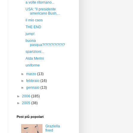
a volte ritornano...
USA: "il presidente
americano Bush,...
il mio caos
THE END
jump!
buona
pasqua?!?!?!?!?!?!?!?
sparizioni...
Alda Merini
uniforme
►
marzo
(13)
►
febbraio
(16)
►
gennaio
(13)
►
2006
(185)
►
2005
(38)
Post più popolari
Graziella
fixed