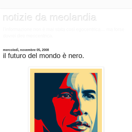
notizie da meolandia
l'informazione non è mai stata così egocentrica.... ma forse
dovrei dire meocentrica.
mercoledì, novembre 05, 2008
il futuro del mondo è nero.