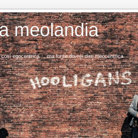
da meolandia
 così egocentrica.... ma forse dovrei dire meocentrica.