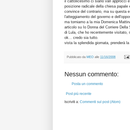
il cattolicesimo ci siano vari approcci
posizione radicale della chiesa papale 
convince del contrario, ma su questa e a
l'atteggiamento del governo e dell'oppos
ma torniamo a la mia Domenica Mattina: 
articolo su Io Donna del Corriere Della S
di Lula, che ho recentemente visitato, 
ok... credo sia tutto.
vista la splendida giornata, prenderà la
Pubblicato da
MEO
alle
11/16/2008
Nessun commento:
Posta un commento
Post più recente
Iscriviti a:
Commenti sul post (Atom)