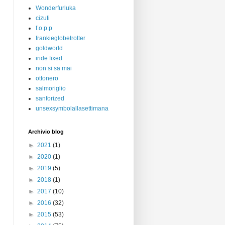
Wonderfurluka
cizuti
f.o.p.p
frankieglobetrotter
goldworld
iride fixed
non si sa mai
ottonero
salmoriglio
sanforized
unsexsymbolallasettimana
Archivio blog
►
2021
(1)
►
2020
(1)
►
2019
(5)
►
2018
(1)
►
2017
(10)
►
2016
(32)
►
2015
(53)