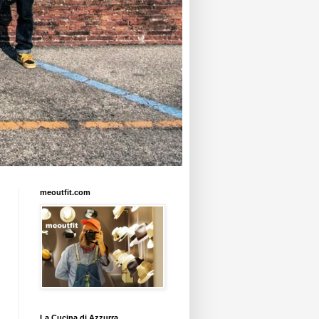
meoutfit.com
La Cucina di Azzurra