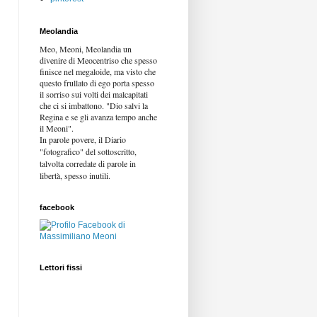
Meolandia
Meo, Meoni, Meolandia un
divenire di Meocentriso che spesso
finisce nel megaloide, ma visto che
questo frullato di ego porta spesso
il sorriso sui volti dei malcapitati
che ci si imbattono. "Dio salvi la
Regina e se gli avanza tempo anche
il Meoni".
In parole povere, il Diario
"fotografico" del sottoscritto,
talvolta corredate di parole in
libertà,
spesso inutili.
facebook
Lettori fissi