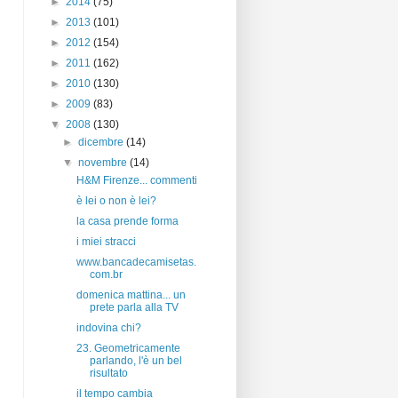
►
2014
(75)
►
2013
(101)
►
2012
(154)
►
2011
(162)
►
2010
(130)
►
2009
(83)
▼
2008
(130)
►
dicembre
(14)
▼
novembre
(14)
H&M Firenze... commenti
è lei o non è lei?
la casa prende forma
i miei stracci
www.bancadecamisetas.
com.br
domenica mattina... un
prete parla alla TV
indovina chi?
23. Geometricamente
parlando, l'è un bel
risultato
il tempo cambia