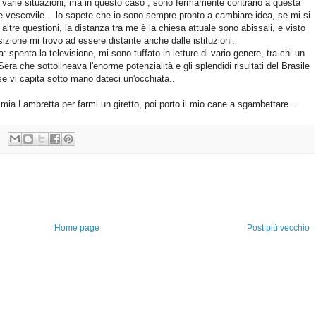
 e varie situazioni, ma in questo caso , sono fermamente contrario a questa
e vescovile... lo sapete che io sono sempre pronto a cambiare idea, se mi si
ltre questioni, la distanza tra me è la chiesa attuale sono abissali, e visto
izione mi trovo ad essere distante anche dalle istituzioni.
spenta la televisione, mi sono tuffato in letture di vario genere, tra chi un
era che sottolineava l'enorme potenzialità e gli splendidi risultati del Brasile
se vi capita sotto mano dateci un'occhiata..
 mia Lambretta per farmi un giretto, poi porto il mio cane a sgambettare...
Home page
Post più vecchio