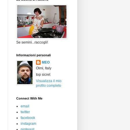
Se semini...raccogli!
Informazioni personali
MEO
Olmi, Italy
top sicret
Visualizza il mio
profilo completo
Connect With Me
email
twitter
facebook
instagram
pinterest