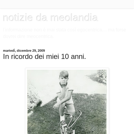
notizie da meolandia
l'informazione non è mai stata così egocentrica.... ma forse
dovrei dire meocentrica.
martedì, dicembre 29, 2009
In ricordo dei miei 10 anni.