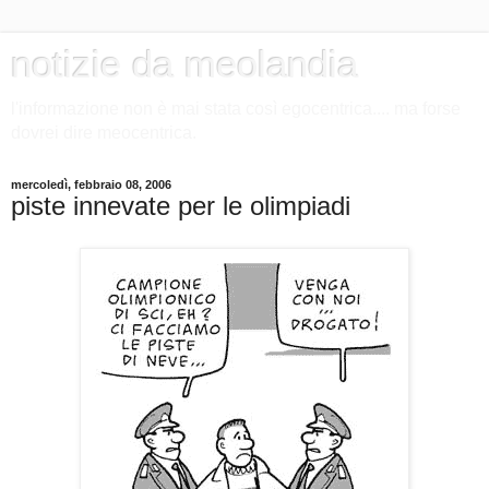
notizie da meolandia
l'informazione non è mai stata così egocentrica.... ma forse
dovrei dire meocentrica.
mercoledì, febbraio 08, 2006
piste innevate per le olimpiadi