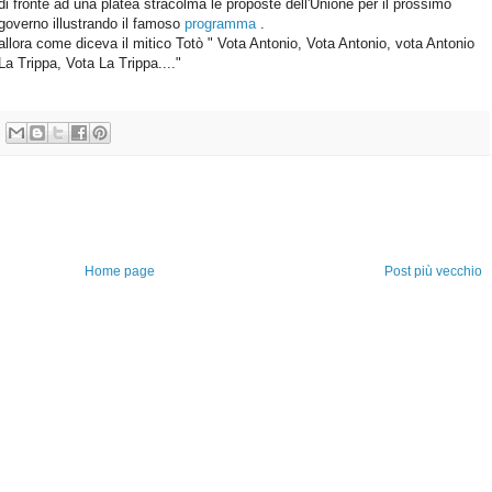
di fronte ad una platea stracolma le proposte dell'Unione per il prossimo
governo illustrando il famoso
programma
.
allora come diceva il mitico Totò " Vota Antonio, Vota Antonio, vota Antonio
La Trippa, Vota La Trippa...."
Home page
Post più vecchio