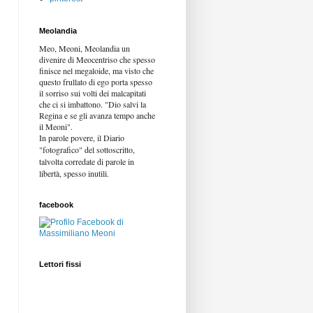
Meolandia
Meo, Meoni, Meolandia un
divenire di Meocentriso che spesso
finisce nel megaloide, ma visto che
questo frullato di ego porta spesso
il sorriso sui volti dei malcapitati
che ci si imbattono. "Dio salvi la
Regina e se gli avanza tempo anche
il Meoni".
In parole povere, il Diario
"fotografico" del sottoscritto,
talvolta corredate di parole in
libertà,
spesso inutili.
facebook
Lettori fissi