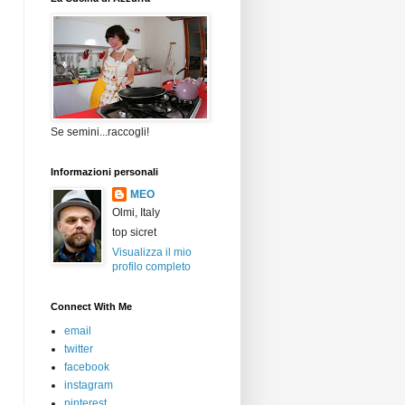
Se semini...raccogli!
Informazioni personali
MEO
Olmi, Italy
top sicret
Visualizza il mio
profilo completo
Connect With Me
email
twitter
facebook
instagram
pinterest