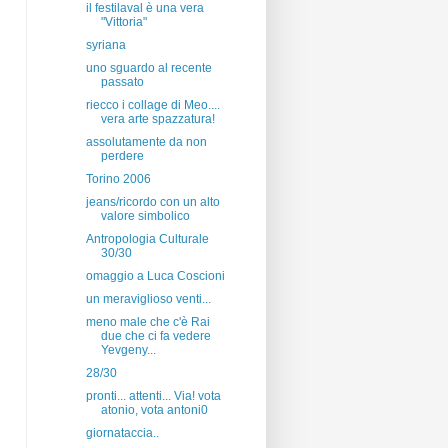
il festilaval è una vera
"Vittoria"
syriana
uno sguardo al recente
passato
riecco i collage di Meo....
vera arte spazzatura!
assolutamente da non
perdere
Torino 2006
jeans/ricordo con un alto
valore simbolico
Antropologia Culturale
30/30
omaggio a Luca Coscioni
un meraviglioso venti...
meno male che c'è Rai
due che ci fa vedere
Yevgeny...
28/30
pronti... attenti... Via! vota
atonio, vota antoni0
giornataccia..