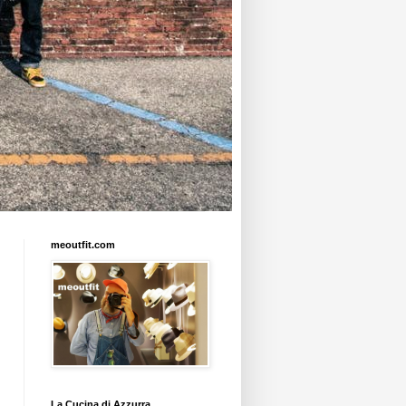
meoutfit.com
La Cucina di Azzurra