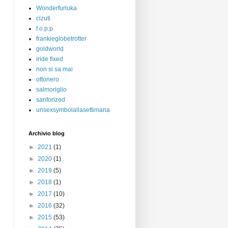
Wonderfurluka
cizuti
f.o.p.p
frankieglobetrotter
goldworld
iride fixed
non si sa mai
ottonero
salmoriglio
sanforized
unsexsymbolallasettimana
Archivio blog
►
2021
(1)
►
2020
(1)
►
2019
(5)
►
2018
(1)
►
2017
(10)
►
2016
(32)
►
2015
(53)