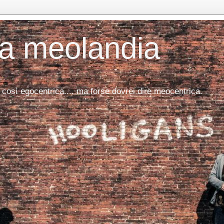
da meolandia
 così egocentrica.... ma forse dovrei dire meocentrica.