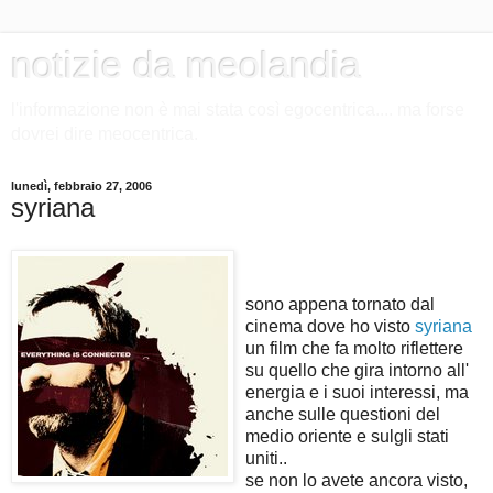
notizie da meolandia
l'informazione non è mai stata così egocentrica.... ma forse
dovrei dire meocentrica.
lunedì, febbraio 27, 2006
syriana
sono appena tornato dal
cinema dove ho visto
syriana
un film che fa molto riflettere
su quello che gira intorno all'
energia e i suoi interessi, ma
anche sulle questioni del
medio oriente e sulgli stati
uniti..
se non lo avete ancora visto,