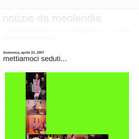
notizie da meolandia
l'informazione non è mai stata così egocentrica.... ma forse
dovrei dire meocentrica.
domenica, aprile 22, 2007
mettiamoci seduti...