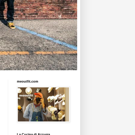
meoutfit.com
La Cucina di Azzurra