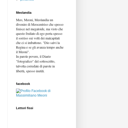
Meolandia
Meo, Meoni, Meolandia un
divenire di Meocentriso che spesso
finisce nel megaloide, ma visto che
questo frullato di ego porta spesso
il sorriso sui volti dei malcapitati
che ci si imbattono. "Dio salvi la
Regina e se gli avanza tempo anche
il Meoni".
In parole povere, il Diario
"fotografico" del sottoscritto,
talvolta corredate di parole in
libertà,
spesso inutili.
facebook
Lettori fissi