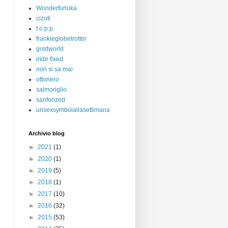
Wonderfurluka
cizuti
f.o.p.p
frankieglobetrotter
goldworld
iride fixed
non si sa mai
ottonero
salmoriglio
sanforized
unsexsymbolallasettimana
Archivio blog
►
2021
(1)
►
2020
(1)
►
2019
(5)
►
2018
(1)
►
2017
(10)
►
2016
(32)
►
2015
(53)