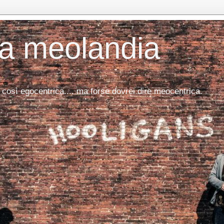
da meolandia
 così egocentrica.... ma forse dovrei dire meocentrica.