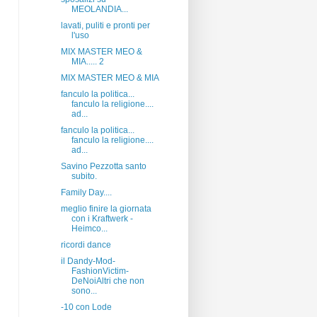
MEOLANDIA...
lavati, puliti e pronti per
l'uso
MIX MASTER MEO &
MIA..... 2
MIX MASTER MEO & MIA
fanculo la politica...
fanculo la religione....
ad...
fanculo la politica...
fanculo la religione....
ad...
Savino Pezzotta santo
subito.
Family Day....
meglio finire la giornata
con i Kraftwerk -
Heimco...
ricordi dance
il Dandy-Mod-
FashionVictim-
DeNoiAltri che non
sono...
-10 con Lode