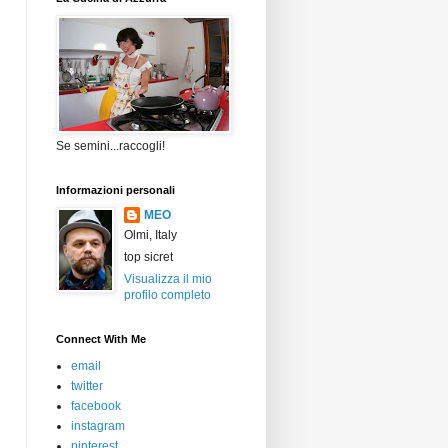
Se semini...raccogli!
Informazioni personali
MEO
Olmi, Italy
top sicret
Visualizza il mio
profilo completo
Connect With Me
email
twitter
facebook
instagram
pinterest