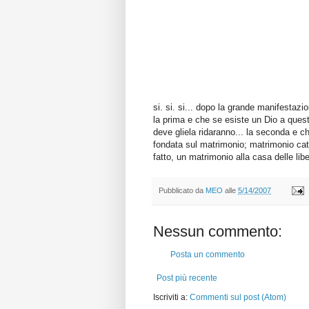
si. si. si... dopo la grande manifestaz
la prima e che se esiste un Dio a ques
deve gliela ridaranno... la seconda e c
fondata sul matrimonio; matrimonio catt
fatto, un matrimonio alla casa delle li
Pubblicato da
MEO
alle
5/14/2007
Nessun commento:
Posta un commento
Post più recente
Iscriviti a:
Commenti sul post (Atom)