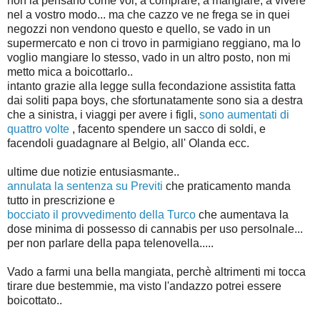
non la pensano come voi, a comprare, a mangiare, a vivere
nel a vostro modo... ma che cazzo ve ne frega se in quei
negozzi non vendono questo e quello, se vado in un
supermercato e non ci trovo in parmigiano reggiano, ma lo
voglio mangiare lo stesso, vado in un altro posto, non mi
metto mica a boicottarlo..
intanto grazie alla legge sulla fecondazione assistita fatta
dai soliti papa boys, che sfortunatamente sono sia a destra
che a sinistra, i viaggi per avere i figli,
sono aumentati di
quattro volte
, facento spendere un sacco di soldi, e
facendoli guadagnare al Belgio, all' Olanda ecc.
ultime due notizie entusiasmante..
annulata la sentenza su Previti
che praticamento manda
tutto in prescrizione e
bocciato il provvedimento della Turco
che aumentava la
dose minima di possesso di cannabis per uso persolnale...
per non parlare della papa telenovella.....
Vado a farmi una bella mangiata, perchè altrimenti mi tocca
tirare due bestemmie, ma visto l'andazzo potrei essere
boicottato..