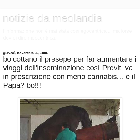
notizie da meolandia
l'informazione non è mai stata così egocentrica.... ma forse
dovrei dire meocentrica.
giovedì, novembre 30, 2006
boicottano il presepe per far aumentare i
viaggi dell'inseminazione così Previti va
in prescrizione con meno cannabis... e il
Papa? bo!!!