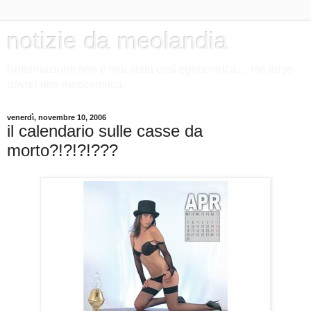
notizie da meolandia
l'informazione non è mai stata così egocentrica.... ma forse
dovrei dire meocentrica.
venerdì, novembre 10, 2006
il calendario sulle casse da
morto?!?!?!???