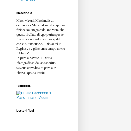
Meolandia
Meo, Meoni, Meolandia un
divenire di Meocentriso che spesso
finisce nel megaloide, ma visto che
questo frullato di ego porta spesso
il sorriso sui volti dei malcapitati
che ci si imbattono. "Dio salvi la
Regina e se gli avanza tempo anche
il Meoni".
In parole povere, il Diario
"fotografico" del sottoscritto,
talvolta corredate di parole in
libertà,
spesso inutili.
facebook
Lettori fissi