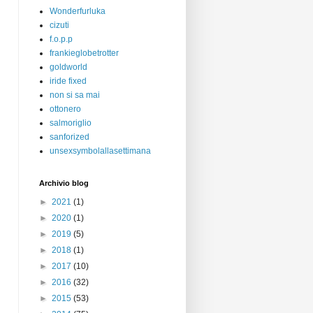
Wonderfurluka
cizuti
f.o.p.p
frankieglobetrotter
goldworld
iride fixed
non si sa mai
ottonero
salmoriglio
sanforized
unsexsymbolallasettimana
Archivio blog
►
2021
(1)
►
2020
(1)
►
2019
(5)
►
2018
(1)
►
2017
(10)
►
2016
(32)
►
2015
(53)