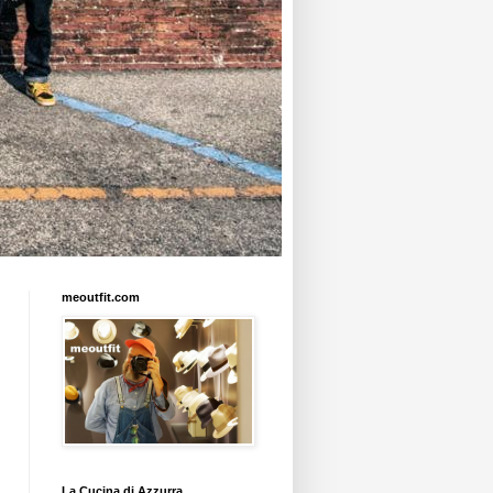
meoutfit.com
La Cucina di Azzurra