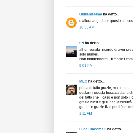
Giulianissima
ha detto...
e allora auguri per questo succe
10:55 AM
tizi
ha detto...
all`universita` ricordo di aver pr
solo numeri.
Non fraintendermi...ti faccio i com
9:01 PM
MEO
ha detto...
prima di tutto grazie, ma come dice
gustarmi questa boccata d'aria c
del fatto che il caso e non solo il
grazie ninsi e giuli per l'assidui
graditi, e grazie tizzi per il "noi
1:11 AM
Luca Giacomelli
ha detto...