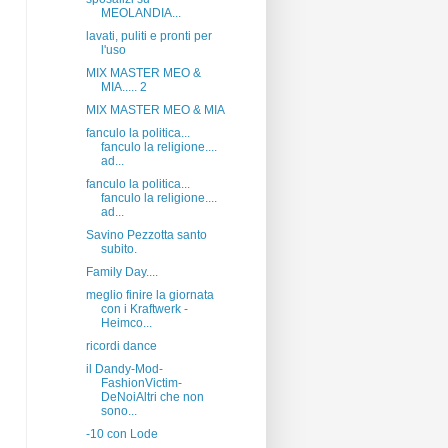
MEOLANDIA...
lavati, puliti e pronti per
l'uso
MIX MASTER MEO &
MIA..... 2
MIX MASTER MEO & MIA
fanculo la politica...
fanculo la religione....
ad...
fanculo la politica...
fanculo la religione....
ad...
Savino Pezzotta santo
subito.
Family Day....
meglio finire la giornata
con i Kraftwerk -
Heimco...
ricordi dance
il Dandy-Mod-
FashionVictim-
DeNoiAltri che non
sono...
-10 con Lode