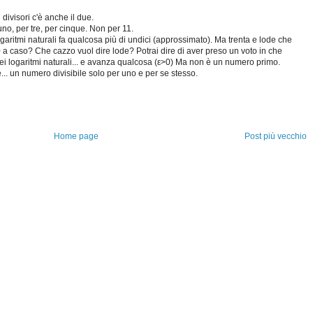
 divisori c'è anche il due.
o, per tre, per cinque. Non per 11.
garitmi naturali fa qualcosa più di undici (approssimato). Ma trenta e lode che
 a caso? Che cazzo vuol dire lode? Potrai dire di aver preso un voto in che
ei logaritmi naturali... e avanza qualcosa (ε>0) Ma non è un numero primo.
é... un numero divisibile solo per uno e per se stesso.
Home page
Post più vecchio