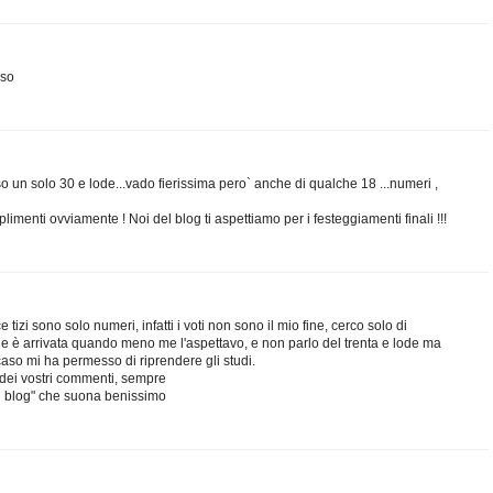
sso
eso un solo 30 e lode...vado fierissima pero` anche di qualche 18 ...numeri ,
plimenti ovviamente ! Noi del blog ti aspettiamo per i festeggiamenti finali !!!
 tizi sono solo numeri, infatti i voti non sono il mio fine, cerco solo di
he è arrivata quando meno me l'aspettavo, e non parlo del trenta e lode ma
 caso mi ha permesso di riprendere gli studi.
tà dei vostri commenti, sempre
 del blog" che suona benissimo