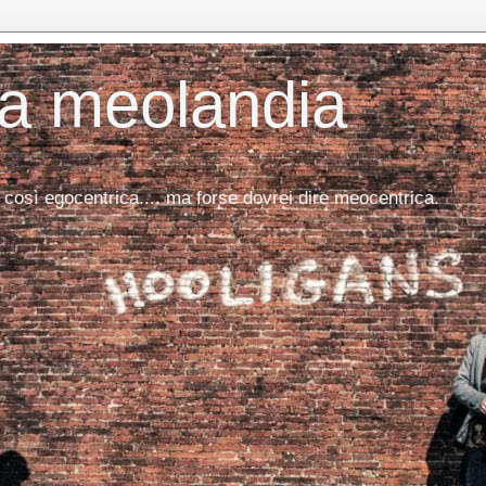
da meolandia
 così egocentrica.... ma forse dovrei dire meocentrica.