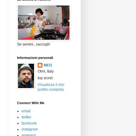
Se semini...raccogli!
Informazioni personali
MEO
Olmi, Italy
top sicret
Visualizza il mio
profilo completo
Connect With Me
email
twitter
facebook
instagram
pinterest