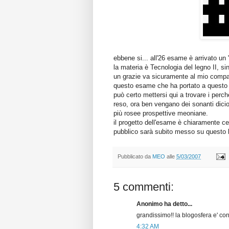
ebbene si... all'26 esame è arrivato u
la materia è Tecnologia del legno II, 
un grazie va sicuramente al mio compag
questo esame che ha portato a questo ri
può certo mettersi qui a trovare i perché
reso, ora ben vengano dei sonanti dici
più rosee prospettive meoniane.
il progetto dell'esame è chiaramente c
pubblico sarà subito messo su questo 
Pubblicato da
MEO
alle
5/03/2007
5 commenti:
Anonimo ha detto...
grandissimo!! la blogosfera e' con
4:32 AM