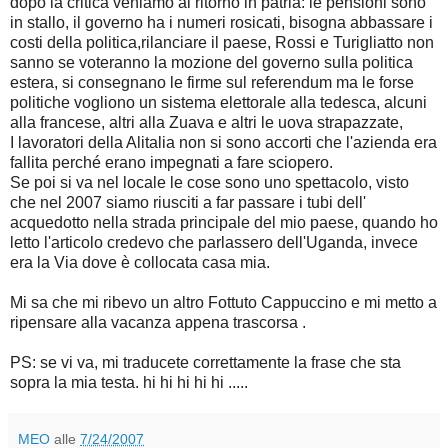
dopo la critica veniamo al ritorno in patria: le pensioni sono
in stallo, il governo ha i numeri rosicati, bisogna abbassare i
costi della politica,rilanciare il paese, Rossi e Turigliatto non
sanno se voteranno la mozione del governo sulla politica
estera, si consegnano le firme sul referendum ma le forse
politiche vogliono un sistema elettorale alla tedesca, alcuni
alla francese, altri alla Zuava e altri le uova strapazzate,
I lavoratori della Alitalia non si sono accorti che l'azienda era
fallita perché erano impegnati a fare sciopero.
Se poi si va nel locale le cose sono uno spettacolo, visto
che nel 2007 siamo riusciti a far passare i tubi dell'
acquedotto nella strada principale del mio paese, quando ho
letto l'articolo credevo che parlassero dell'Uganda, invece
era la Via dove è collocata casa mia.
Mi sa che mi ribevo un altro Fottuto Cappuccino e mi metto a
ripensare alla vacanza appena trascorsa .
PS: se vi va, mi traducete correttamente la frase che sta
sopra la mia testa. hi hi hi hi hi .....
MEO
alle
7/24/2007