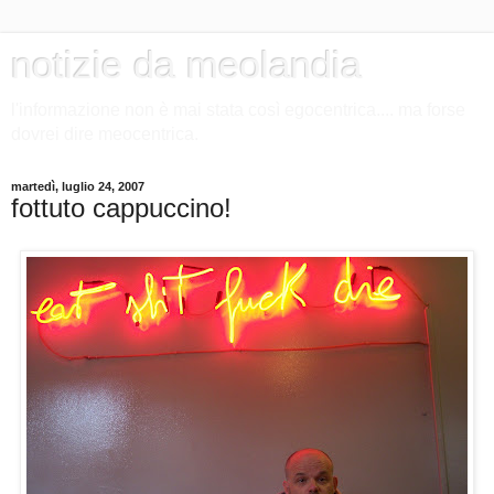
notizie da meolandia
l'informazione non è mai stata così egocentrica.... ma forse
dovrei dire meocentrica.
martedì, luglio 24, 2007
fottuto cappuccino!