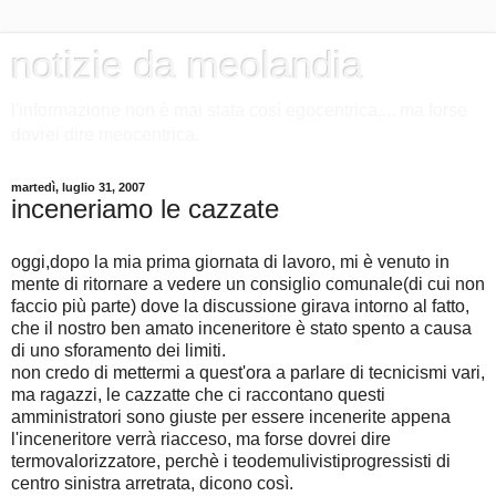
notizie da meolandia
l'informazione non è mai stata così egocentrica.... ma forse
dovrei dire meocentrica.
martedì, luglio 31, 2007
inceneriamo le cazzate
oggi,dopo la mia prima giornata di lavoro, mi è venuto in
mente di ritornare a vedere un consiglio comunale(di cui non
faccio più parte) dove la discussione girava intorno al fatto,
che il nostro ben amato inceneritore è stato spento a causa
di uno sforamento dei limiti.
non credo di mettermi a quest'ora a parlare di tecnicismi vari,
ma ragazzi, le cazzatte che ci raccontano questi
amministratori sono giuste per essere incenerite appena
l'inceneritore verrà riacceso, ma forse dovrei dire
termovalorizzatore, perchè i teodemulivistiprogressisti di
centro sinistra arretrata, dicono così.