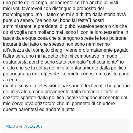
una parte della colpa incenerente ce l'ho anche io, visti i
miei voti favorevoli con distinguo a proposito del
marchingegno, ma il fatto che mi sia ritirito dalla storia avrà
pure un senso, "se non sei bono fai festa"i nostri
amministratori e presidenti di pubblivatteloapesca o cis che
dir si voglia non mollano mai, sono li con le loro tesserine in
tasca da ex-qualcosa che si tengono strette le loro poltrone,
incuranti del fatto che spesso non sono nemmenno
all'altezza del compito che gli viene profumatamente pagato.
l'altra sera uno mi ha detto che mi comportavo in modo
qualuquista perchè sono stato trombato "politicamente" io
credo che se la colpa del mio allontanamento dalla politica
poltronara ha un colpevole, fatemelo conoscere così lo porto
a cena.
mentre scrivo in televisione passanno dei filmati che parlano
del mercato umano provienente dalla romania e tutte le
cazzate sparate dalla politica locale vengono incenerite dal
mio cervellovalorizzatore che mi permette di chiudere
questa parentesi ed andare a letto
MEO
alle
7/31/2007