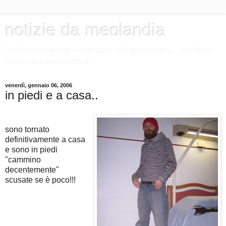
notizie da meolandia
l'informazione non è mai stata così egocentrica.... ma forse
dovrei dire meocentrica.
venerdì, gennaio 06, 2006
in piedi e a casa..
sono tornato
definitivamente a casa
e sono in piedi
"cammino
decentemente"
scusate se è poco!!!