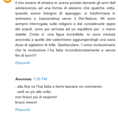
il mio essere di sinistra m aveva portato durante gli anni dell
adolescenza ad una forma di ateismo che qualche volta,
quando avevo bisogno di appoggio, si trasformava in
animismo e trascendeva verso il Dio-Natura. Mi sono
sempre interrogata sulle religioni e dal considerarle oppio
dei popoli, sono poi arrivata ad un equilibrio piu` o meno
stabile. Cristo e` una figua incredibile. Io sono rimasta
ancorata a quello del catechismo aggiungendogli una sana
dose di agitatore di folle. Spettacolare, l`unico rivoluzionario
che la rivoluzione l`ha fatta incondizionatamente e senza
fini di lucro!!!
Rispondi
Anonimo
7:05 PM
..alla fine ce l'hai fatta a farmi lasciare un commento..
..vedi un pò alle volte..
non finisci più di stupirmi!
bravo meoni!
Rispondi