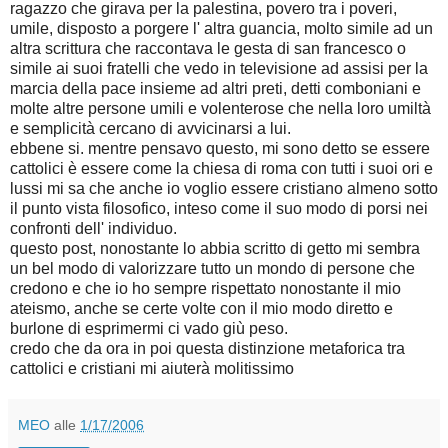
ragazzo che girava per la palestina, povero tra i poveri,
umile, disposto a porgere l' altra guancia, molto simile ad un
altra scrittura che raccontava le gesta di san francesco o
simile ai suoi fratelli che vedo in televisione ad assisi per la
marcia della pace insieme ad altri preti, detti comboniani e
molte altre persone umili e volenterose che nella loro umiltà
e semplicità cercano di avvicinarsi a lui.
ebbene si. mentre pensavo questo, mi sono detto se essere
cattolici è essere come la chiesa di roma con tutti i suoi ori e
lussi mi sa che anche io voglio essere cristiano almeno sotto
il punto vista filosofico, inteso come il suo modo di porsi nei
confronti dell' individuo.
questo post, nonostante lo abbia scritto di getto mi sembra
un bel modo di valorizzare tutto un mondo di persone che
credono e che io ho sempre rispettato nonostante il mio
ateismo, anche se certe volte con il mio modo diretto e
burlone di esprimermi ci vado giù peso.
credo che da ora in poi questa distinzione metaforica tra
cattolici e cristiani mi aiuterà molitissimo
MEO
alle
1/17/2006