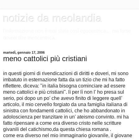
notizie da meolandia
l'informazione non è mai stata così egocentrica.... ma forse
dovrei dire meocentrica.
martedì, gennaio 17, 2006
meno cattolici più cristiani
in questi giorni di rivendicazioni di diritti e doveri, mi sono
imbatuto in esternazione fatta da un tizio che mi ha fatto
riflettere. diceva: "in italia bisogna cominciare ad essere
meno cattolici e più cristiani". lì per lì non l' ho presa sul
serio, poi dopo un po' che avevo finito di leggere quell'
articolo, il mio cervello forgiato da una famiglia italiana di
sinistra con fondamenti cattolici, che ho abbandonato in
adoloscienza per tranzitare in un' ateismo convinto. mi ha
fatto ripensare a come era diverso cristo nelle scritture
givanili del catichismo,da questa chiesa romana .
come era diverso nel mio immaginario giovanile, il giovane