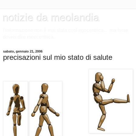
notizie da meolandia
l'informazione non è mai stata così egocentrica.... ma forse
dovrei dire meocentrica.
sabato, gennaio 21, 2006
precisazioni sul mio stato di salute