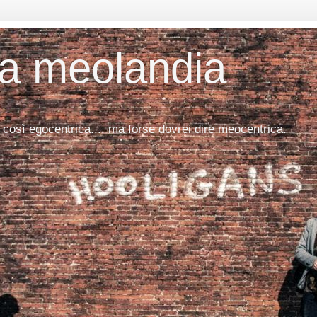
da meolandia
 così egocentrica.... ma forse dovrei dire meocentrica.