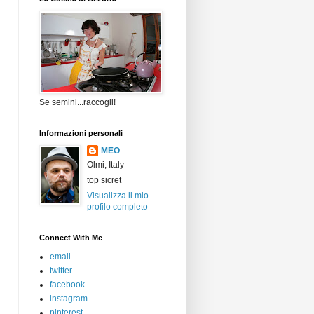
Se semini...raccogli!
Informazioni personali
MEO
Olmi, Italy
top sicret
Visualizza il mio
profilo completo
Connect With Me
email
twitter
facebook
instagram
pinterest