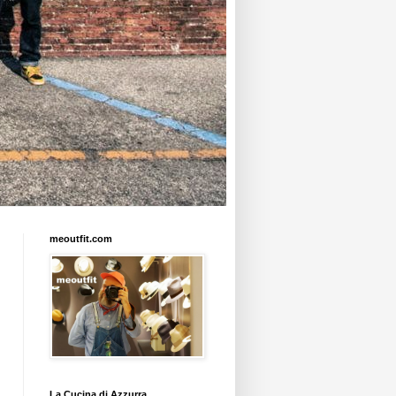
meoutfit.com
La Cucina di Azzurra