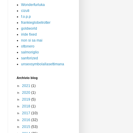
Wonderfurluka
cizuti
f.o.p.p
frankieglobetrotter
goldworld
iride fixed
non si sa mai
ottonero
salmoriglio
sanforized
unsexsymbolallasettimana
Archivio blog
►
2021
(1)
►
2020
(1)
►
2019
(5)
►
2018
(1)
►
2017
(10)
►
2016
(32)
►
2015
(53)