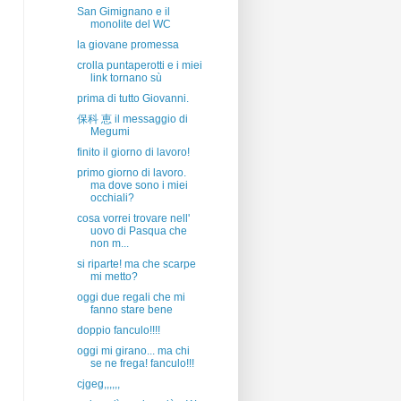
San Gimignano e il
monolite del WC
la giovane promessa
crolla puntaperotti e i miei
link tornano sù
prima di tutto Giovanni.
保科 恵 il messaggio di
Megumi
finito il giorno di lavoro!
primo giorno di lavoro.
ma dove sono i miei
occhiali?
cosa vorrei trovare nell'
uovo di Pasqua che
non m...
si riparte! ma che scarpe
mi metto?
oggi due regali che mi
fanno stare bene
doppio fanculo!!!!
oggi mi girano... ma chi
se ne frega! fanculo!!!
cjgeg,,,,,,