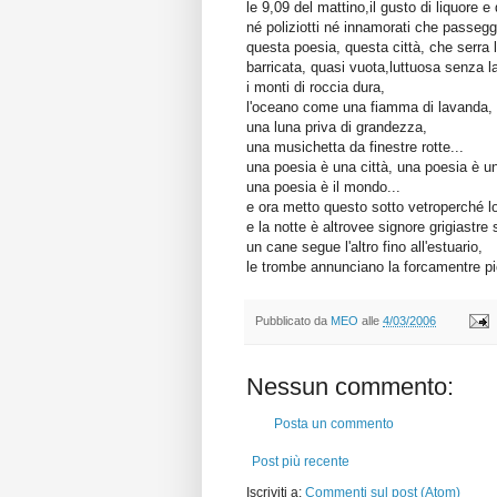
le 9,09 del mattino,il gusto di liquore e 
né poliziotti né innamorati che passegg
questa poesia, questa città, che serra 
barricata, quasi vuota,luttuosa senza l
i monti di roccia dura,
l'oceano come una fiamma di lavanda,
una luna priva di grandezza,
una musichetta da finestre rotte...
una poesia è una città, una poesia è u
una poesia è il mondo...
e ora metto questo sotto vetroperché lo
e la notte è altrovee signore grigiastre s
un cane segue l'altro fino all'estuario,
le trombe annunciano la forcamentre p
Pubblicato da
MEO
alle
4/03/2006
Nessun commento:
Posta un commento
Post più recente
Iscriviti a:
Commenti sul post (Atom)