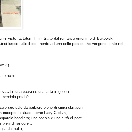
rmi visto factotum il film tratto dal romanzo omonimo di Bukowski..
indi lascio tutto il commento ad una delle poesie che vengono citate nel
owski)
e tombini
i siccità, una poesia è una città in guerra,
a pendola perché,
ele sue sale da barbiere piene di cinici ubriaconi,
ca nudoper le strade come Lady Godiva,
apparela bandiera; una poesia è una città di poeti,
e pieni di rancore...
lia dal nulla,