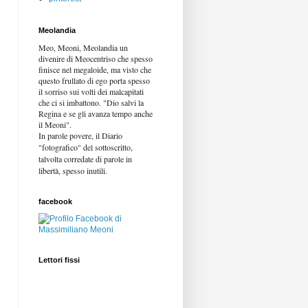
Meolandia
Meo, Meoni, Meolandia un
divenire di Meocentriso che spesso
finisce nel megaloide, ma visto che
questo frullato di ego porta spesso
il sorriso sui volti dei malcapitati
che ci si imbattono. "Dio salvi la
Regina e se gli avanza tempo anche
il Meoni".
In parole povere, il Diario
"fotografico" del sottoscritto,
talvolta corredate di parole in
libertà,
spesso inutili.
facebook
Lettori fissi