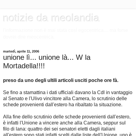
notizie da meolandia
l'informazione non è mai stata così egocentrica.... ma forse
dovrei dire meocentrica.
martedì, aprile 11, 2006
unione lì... unione là... W la
Mortadella!!!!
preso da uno degli ultili articoli usciti poche ore fà.
Se fino a stamattina i dati ufficiali davano la Cdl in vantaggio
al Senato e l'Ulivo vincitore alla Camera, lo scrutinio delle
schede provenienti dall'estero ha ribaltato la situazione.
Alla fine dello scrutinio delle schede provenienti dall'estero,
è infatti l'Unione a vincere anche alla Camera, seppur sul
filo di lana: quattro dei sei senatori eletti dagli italiani
all'estero sono stati infatti scelti dalle liste dell'Unione, uno è