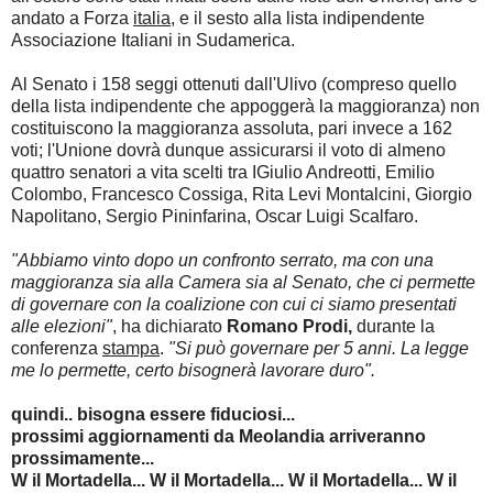
andato a Forza
italia
, e il sesto alla lista indipendente
Associazione Italiani in Sudamerica.
Al Senato i 158 seggi ottenuti dall'Ulivo (compreso quello
della lista indipendente che appoggerà la maggioranza) non
costituiscono la maggioranza assoluta, pari invece a 162
voti; l'Unione dovrà dunque assicurarsi il voto di almeno
quattro senatori a vita scelti tra IGiulio Andreotti, Emilio
Colombo, Francesco Cossiga, Rita Levi Montalcini, Giorgio
Napolitano, Sergio Pininfarina, Oscar Luigi Scalfaro.
"Abbiamo vinto dopo un confronto serrato, ma con una
maggioranza sia alla Camera sia al Senato, che ci permette
di governare con la coalizione con cui ci siamo presentati
alle elezioni"
, ha dichiarato
Romano Prodi,
durante la
conferenza
stampa
.
"Si può governare per 5 anni. La legge
me lo permette, certo bisognerà lavorare duro".
quindi.. bisogna essere fiduciosi...
prossimi aggiornamenti da Meolandia arriveranno
prossimamente...
W il Mortadella...
W il Mortadella...
W il Mortadella...
W il