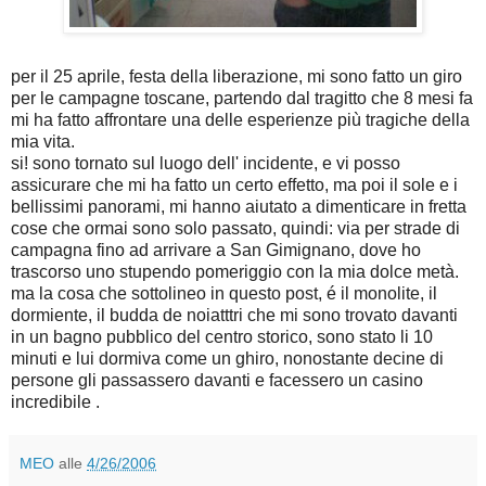
per il 25 aprile, festa della liberazione, mi sono fatto un giro
per le campagne toscane, partendo dal tragitto che 8 mesi fa
mi ha fatto affrontare una delle esperienze più tragiche della
mia vita.
si! sono tornato sul luogo dell' incidente, e vi posso
assicurare che mi ha fatto un certo effetto, ma poi il sole e i
bellissimi panorami, mi hanno aiutato a dimenticare in fretta
cose che ormai sono solo passato, quindi: via per strade di
campagna fino ad arrivare a San Gimignano, dove ho
trascorso uno stupendo pomeriggio con la mia dolce metà.
ma la cosa che sottolineo in questo post, é il monolite, il
dormiente, il budda de noiatttri che mi sono trovato davanti
in un bagno pubblico del centro storico, sono stato li 10
minuti e lui dormiva come un ghiro, nonostante decine di
persone gli passassero davanti e facessero un casino
incredibile .
MEO
alle
4/26/2006