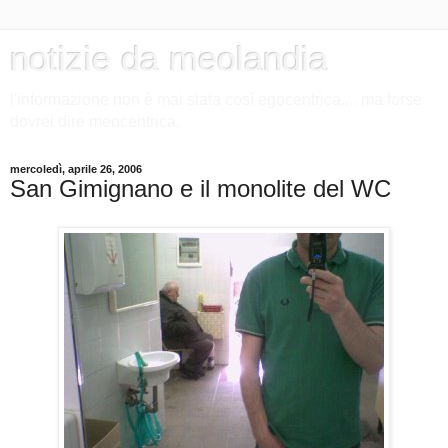
notizie da meolandia
l'informazione non è mai stata così egocentrica.... ma forse
dovrei dire meocentrica.
mercoledì, aprile 26, 2006
San Gimignano e il monolite del WC